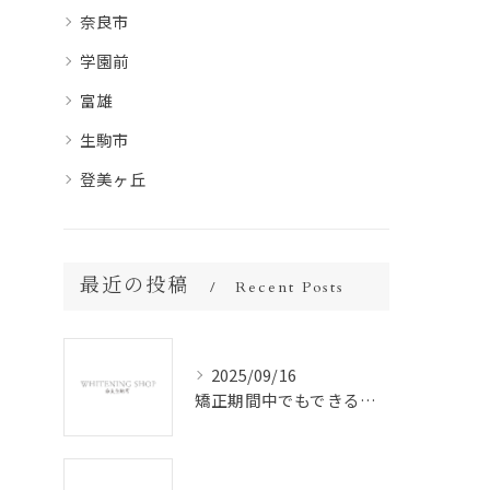
奈良市
学園前
富雄
生駒市
登美ヶ丘
最近の投稿
Recent Posts
2025/09/16
矯正期間中でもできるセルフホワイトニング