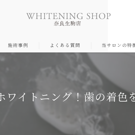
施術事例
よくある質問
当サロンの特
食事制限なし
ヤニ汚れ
ホワイトニング！歯の着色
矯正中
自然
ペア